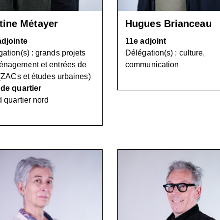
tine Métayer
Hugues Brianceau
adjointe
11e adjoint
ation(s) : grands projets
Délégation(s) : culture,
énagement et entrées de
communication
 (ZACs et études urbaines)
 de quartier
 quartier nord