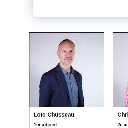
Loïc Chusseau
Chr
1er adjoint
2e a