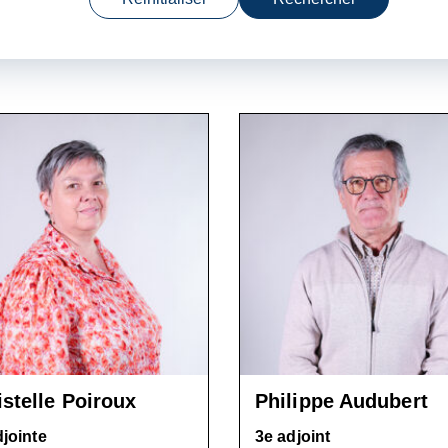
istelle Poiroux
Philippe Audubert
djointe
3e adjoint