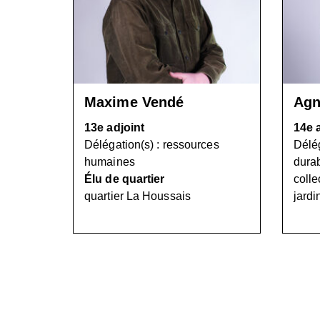
Maxime Vendé
Agn
13e adjoint
14e 
Délégation(s) : ressources
Délég
humaines
durab
Élu de quartier
colle
quartier La Houssais
jardi