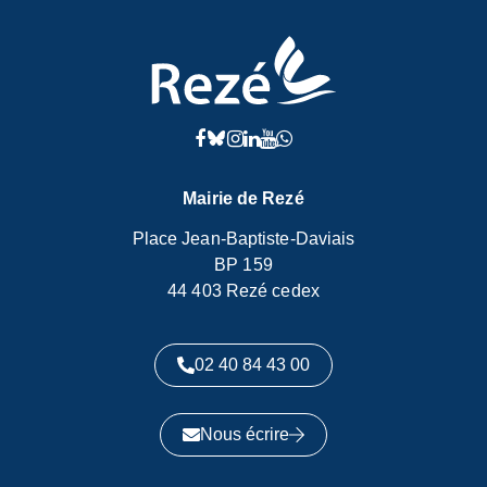
Ville
de
Compte Facebook de Rezé
Compte Bluesky de Rezé
Compte Instagram de Rezé
Compte Linkedin de Rezé
Lien vers la chaîne Yout
Compte WhatsApp de 
Rezé
Mairie de Rezé
Place Jean-Baptiste-Daviais
BP 159
44 403 Rezé cedex
02 40 84 43 00
Nous écrire