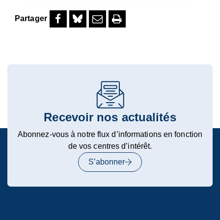
Partager
Partager
Partager
Partager
Imprimer
sur
sur
par
la
Facebook
Bluesky
mail
page
(ouverture
dans
un
Recevoir nos actualités
nouvel
onglet)
Abonnez-vous à notre flux d’informations en fonction
de vos centres d’intérêt.
S’abonner