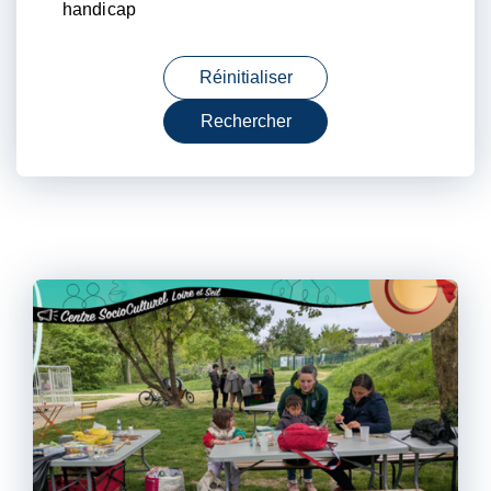
handicap
Réinitialiser
Rechercher
Liste
des
événements