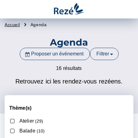
Gestion des traceurs
Ville
Accueil
Agenda
de
Rezé
Agenda
Proposer un événement
Filtrer
16 résultats
Retrouvez ici les rendez-vous rezéens.
Thème(s)
Atelier
(29)
Balade
(10)