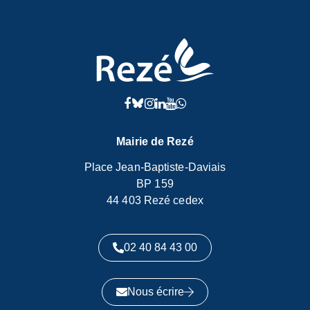
Ville
de
Compte Facebook de Rezé
Compte Bluesky de Rezé
Compte Instagram de Rezé
Compte Linkedin de Rezé
Lien vers la chaîne Yout
Compte WhatsApp de 
Rezé
Mairie de Rezé
Place Jean-Baptiste-Daviais
BP 159
44 403 Rezé cedex
02 40 84 43 00
Nous écrire